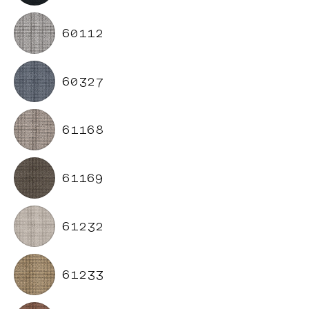
60112
60327
61168
61169
61232
61233