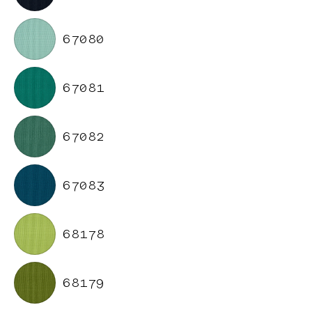
67080
67081
67082
67083
68178
68179