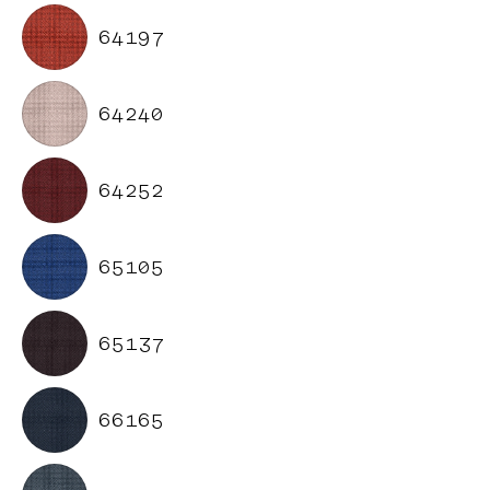
64197
64240
64252
65105
65137
66165