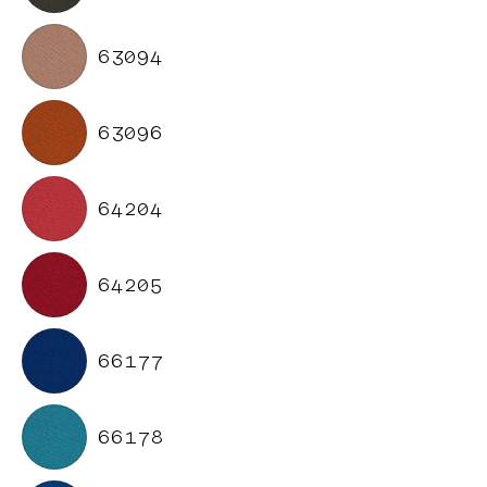
63094
63096
64204
64205
66177
66178